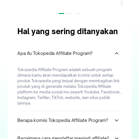
Hal yang sering ditanyakan
Apa itu Tokopedia Affiliate Program?
Tokopedia Affiliate Program adalah sebuah program
dimana kamu akan mendapatkan komisi untuk setiap
produk Tokopedia yang terjual dengan membagikan link
produk yang di generate melalui Tokopedia Affiliate
platform ke media sosial-mu seperti Youtube, Facebook,
Instagram, Twitter, TikTok, website, dan situs publik
lainnya.
Berapa komisi Tokopedia Affiliate Program?
Dapatkan sampai dengan 10% komisi maksimal
Bagaimana cara mendaftar menjadi affiliate?